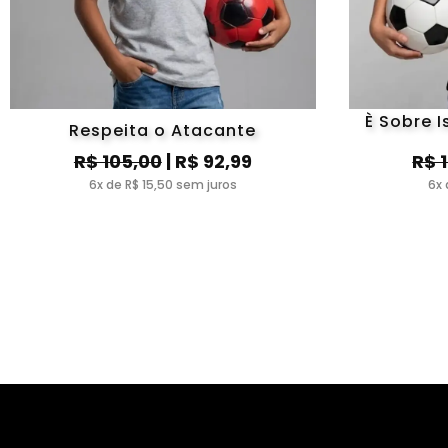
È Sobre 
Respeita o Atacante
R$ 105,00
| R$ 92,99
R$ 
6x de R$ 15,50 sem juros
6x 