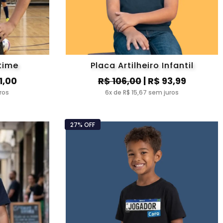
time
Placa Artilheiro Infantil
1,00
R$ 106,00
| R$ 93,99
ros
6x de R$ 15,67 sem juros
27% OFF