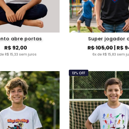
ento abre portas
Super jogador 
R$ 92,00
R$ 105,00
| R$ 9
de R$ 15,33 sem juros
6x de R$ 15,83 sem j
13% OFF