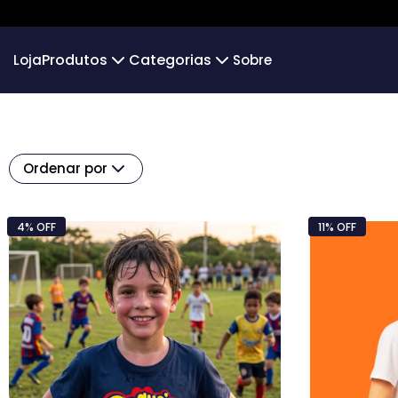
Produtos
Categorias
Loja
Sobre
Camiseta
Infantil
Camiseta Infantil
Over
Algodão 30.1
Camiseta Algodão Peruano
Hoodie Moletom
Moleton 
Ordenar por
Camiseta Oversized
Gols Icônicos
Moletom g
Futsal
PERSON
4% OFF
11% OFF