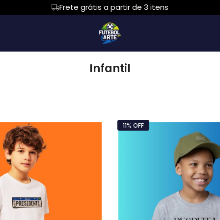
Frete grátis a partir de 3 itens
sized
Regata
Body Bebê
Cropped
Regata
Infantil
com Capuz
Suéter Moletom
Algodão Peruano
Body Infantil
Todos os Produt
ola careca
Croped
Feminina
ALIZAÇÃO
Bolso
PARA PAPAIS
11% OFF