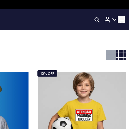
Rastrear Meu Pedido
Trocar Meu Pedido
os
Avaliar Meu Pedido
Entrar | Cadastrar
10% OFF