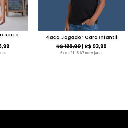
u sou o
Placa Jogador Caro Infantil
5,99
R$ 129,00
| R$ 93,99
uros
6x de R$ 15,67 sem juros