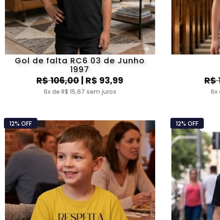
Gol de falta RC6 03 de Junho
1997
R$ 106,00
| R$ 93,99
R$ 
6x de R$ 15,67 sem juros
6x 
12% OFF
12% OFF