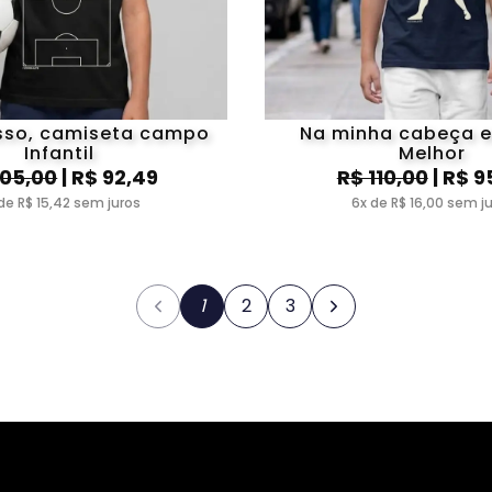
Isso, camiseta campo
Na minha cabeça e
Infantil
Melhor
105,00
| R$ 92,49
R$ 110,00
| R$ 9
de R$ 15,42 sem juros
6x de R$ 16,00 sem j
1
2
3