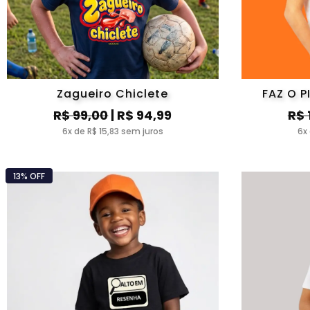
Zagueiro Chiclete
FAZ O P
R$ 99,00
| R$ 94,99
R$ 
6x de R$ 15,83 sem juros
6x
13% OFF