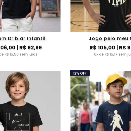
em Driblar Infantil
Jogo pelo meu 
106,00
| R$ 92,99
R$ 105,00
| R$ 9
de R$ 15,50 sem juros
6x de R$ 15,17 sem ju
12% OFF