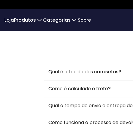
Produtos
Categorias
Loja
Sobre
Camiseta
Infantil
Camiseta Infantil
Over
Algodão 30.1
Camiseta Algodão Peruano
Hoodie Moletom
Moleton 
Camiseta Oversized
Gols Icônicos
Moletom g
Qual é o tecido das camisetas?
Futsal
PERSON
Como é calculado o frete?
Qual o tempo de envio e entrega d
Como funciona o processo de devo