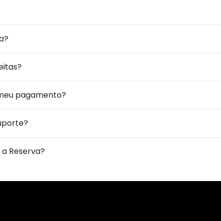
a?
eitas?
 meu pagamento?
uporte?
 a Reserva?