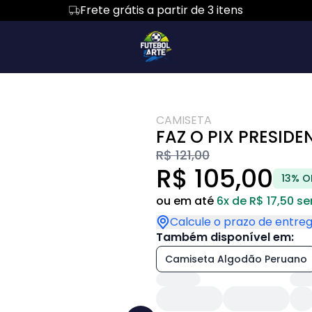
Frete grátis a partir de 3 itens
sized
Regata
Body Bebê
Cropped
Regata
com Capuz
Suéter Moletom
Algodão Peruano
Body Infantil
Todos os Produ
ola careca
Croped
Feminina
CAMISETA
ALIZAÇÃO
Bolso
PARA PAPAIS
FAZ O PIX PRESIDE
R$ 121,00
R$ 105,00
13% O
ou em até
6x de R$ 17,50 s
Calcule o prazo de entre
Também disponível em:
Camiseta Algodão Peruano