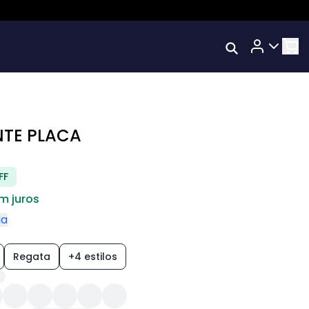
Rastrear Meu
Pedido
tos
Trocar Meu Pedido
Avaliar Meu Pedido
NTE PLACA
Entrar | Cadastrar
FF
em juros
ga
Regata
+4 estilos