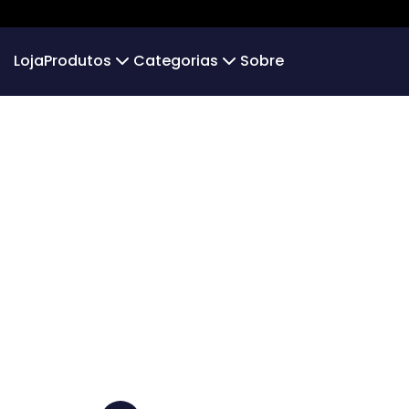
Loja
Produtos
Categorias
Sobre
Camiseta
Infantil
Camiseta Infantil
Over
Algodão 30.1
Camiseta Algodão Peruano
Hoodie Moletom
Moleton 
Camiseta Oversized
Gols Icônicos
Moletom g
Futsal
PERSON