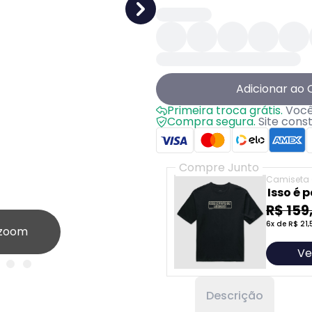
Adicionar ao 
Primeira troca grátis.
Você 
Compra segura.
Site cons
Compre Junto
Camiseta 
Isso é 
R$ 159
6x de R$ 21,
 zoom
Ve
Descrição