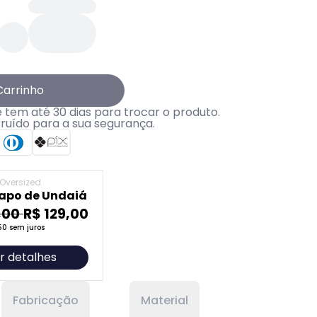
Carrinho
tem até 30 dias para trocar o produto.
truído para a sua segurança.
Oversized
papo de Undaiá
,00
R$ 129,00
50 sem juros
r detalhes
Fabricação
Material