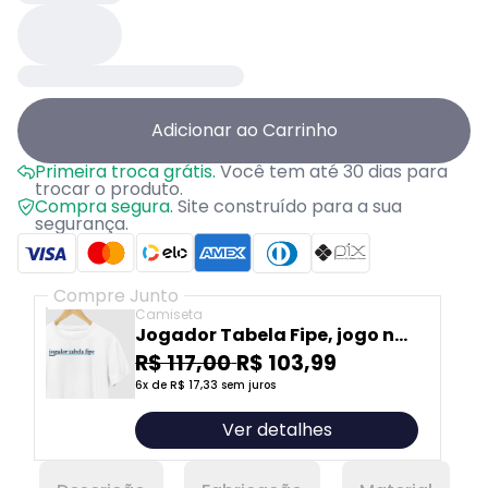
Adicionar ao Carrinho
Primeira troca grátis.
Você tem até 30 dias para
trocar o produto.
Compra segura.
Site construído para a sua
segurança.
Compre Junto
Camiseta
Jogador Tabela Fipe, jogo na
média do mercado
R$ 117,00
R$ 103,99
6x de R$ 17,33 sem juros
Ver detalhes