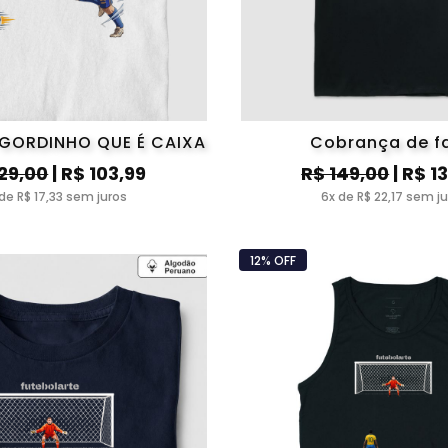
GORDINHO QUE É CAIXA
Cobrança de f
129,00
| R$ 103,99
R$ 149,00
| R$ 1
de R$ 17,33 sem juros
6x de R$ 22,17 sem j
12% OFF