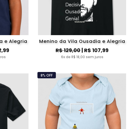
a e Alegria
Menino da Vila Ousadia e Alegria
2,99
R$ 129,00
| R$ 107,99
uros
6x de R$ 18,00 sem juros
8% OFF