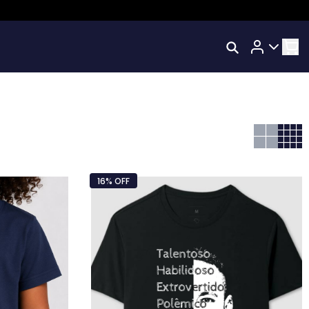
Rastrear Meu Pedido
Trocar Meu Pedido
os
Avaliar Meu Pedido
Entrar | Cadastrar
16% OFF