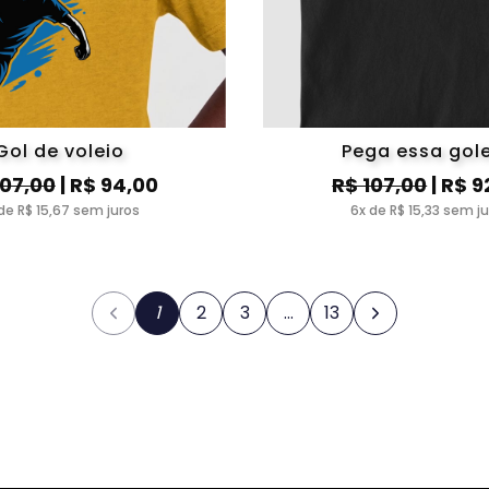
Gol de voleio
Pega essa gole
107,00
| R$ 94,00
R$ 107,00
| R$ 9
de R$ 15,67 sem juros
6x de R$ 15,33 sem j
1
2
3
…
13