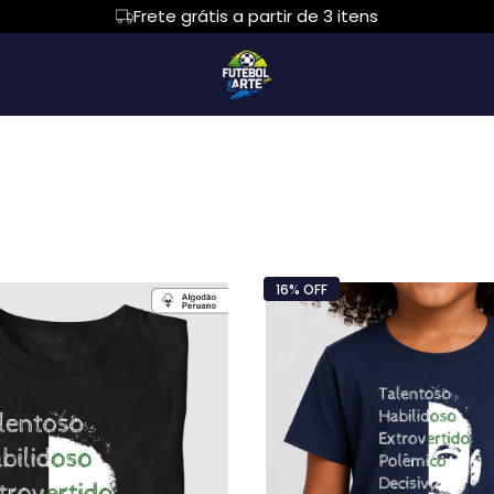
Frete grátis a partir de 3 itens
sized
Regata
Body Bebê
Cropped
Regata
com Capuz
Suéter Moletom
Algodão Peruano
Body Infantil
Todos os Produt
ola careca
Croped
Feminina
ALIZAÇÃO
Bolso
PARA PAPAIS
16% OFF