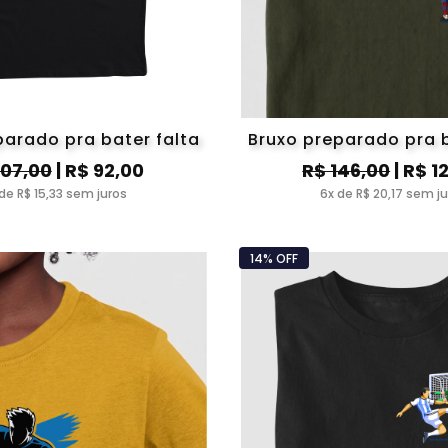
parado pra bater falta
Bruxo preparado pra b
107,00
| R$ 92,00
R$ 146,00
| R$ 1
de R$ 15,33 sem juros
6x de R$ 20,17 sem j
14% OFF