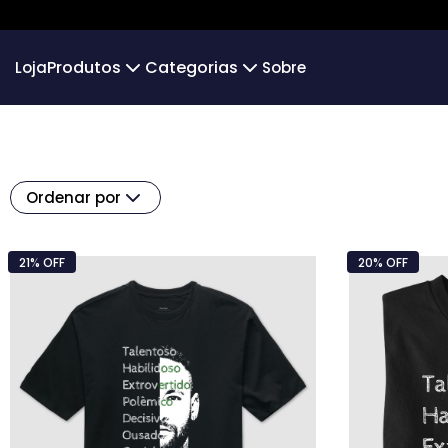
Produtos
Categorias
Loja
Sobre
Camiseta
Infantil
Camiseta Infantil
Over
Algodão 30.1
Camiseta Algodão Peruano
Hoodie Moletom
Moleton 
Ordenar por
Camiseta Oversized
Gols Icônicos
Moletom g
Futsal
PERSON
21% OFF
20% OFF